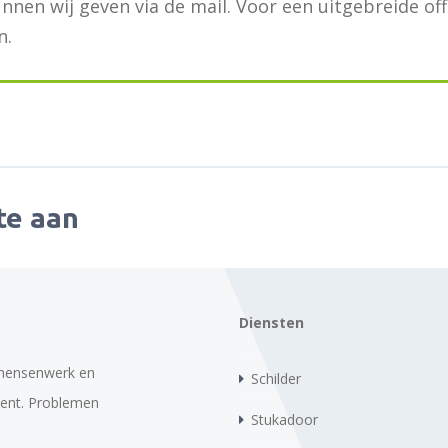
unnen wij geven via de mail. Voor een uitgebreide of
n.
te aan
Diensten
t mensenwerk en
Schilder
 bent. Problemen
Stukadoor