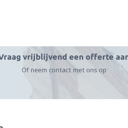
Vraag vrijblijvend een offerte aa
Of neem contact met ons op
e