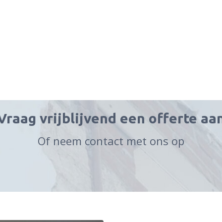
Vraag vrijblijvend een offerte aa
Of neem contact met ons op