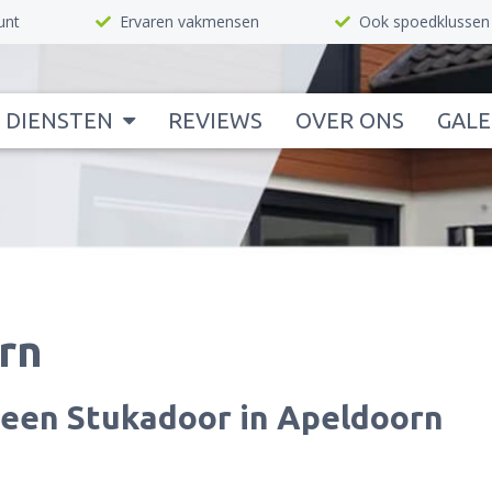
unt
Ervaren vakmensen
Ook spoedklussen
DIENSTEN
REVIEWS
OVER ONS
GALE
rn
 een Stukadoor in Apeldoorn